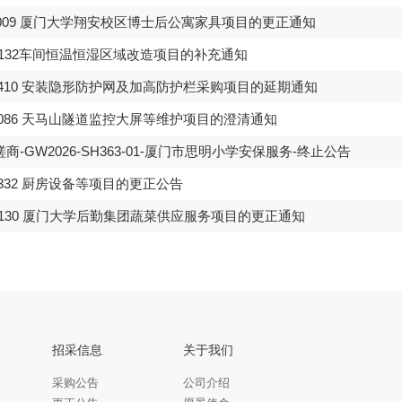
ZY009 厦门大学翔安校区博士后公寓家具项目的更正通知
QY132车间恒温恒湿区域改造项目的补充通知
SH410 安装隐形防护网及加高防护栏采购项目的延期通知
SH086 天马山隧道监控大屏等维护项目的澄清通知
-GW2026-SH363-01-厦门市思明小学安保服务-终止公告
SH332 厨房设备等项目的更正公告
QY130 厦门大学后勤集团蔬菜供应服务项目的更正通知
招采信息
关于我们
采购公告
公司介绍