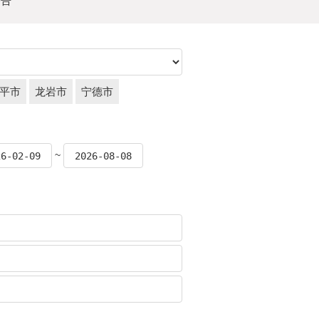
公告
平市
龙岩市
宁德市
~