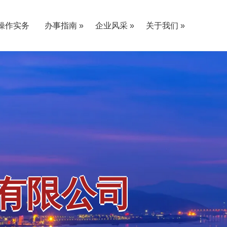
操作实务
办事指南 »
企业风采 »
关于我们 »
«
«
«
«
采购单位指南
供应商指南
党建E家
业务课堂
员工活动
社会责任
«
«
公司介绍
愿景使命
单位资质
联系我们
«
«
«
«
«
«
«
«
公