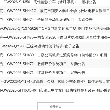
GW2026-SH356—高性能救护车（含呼吸机）—招标公告
—GW2026-SH442C—厦门市翔安区舫山小学北校区电梯采购项
—GW2026-SH474—全民健身场地设施项目—采购公告
GW2026-QY197-2026年CMG电影文化嘉年华·厦门专场活动安
—GW2026-SH476—同安区2026年度卫片执法图斑调查技术服
W2026-QY208-五缘湾运动馆篮球培训-竞价公告
—GW2026-SH430—古楼公寓教师过渡房修缮（装饰部分）项目
—GW2026-SH472—教师评价系统项目—采购公告
—GW2026-SH471—课堂评价系统项目—采购公告
GW2026-QY174 -北高铁、金林、园山公交保障性租赁住房项目
-GW2026-SH463C-厦门市第五中学校门口防撞柱提升改造项目-采
查看更多